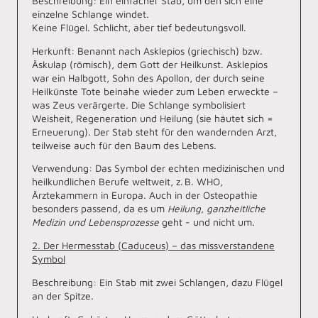
Beschreibung: Ein einfacher Stab, um den sich eine
einzelne Schlange windet.
Keine Flügel. Schlicht, aber tief bedeutungsvoll.
Herkunft: Benannt nach Asklepios (griechisch) bzw.
Äskulap (römisch), dem Gott der Heilkunst. Asklepios
war ein Halbgott, Sohn des Apollon, der durch seine
Heilkünste Tote beinahe wieder zum Leben erweckte –
was Zeus verärgerte. Die Schlange symbolisiert
Weisheit, Regeneration und Heilung (sie häutet sich =
Erneuerung). Der Stab steht für den wandernden Arzt,
teilweise auch für den Baum des Lebens.
Verwendung: Das Symbol der echten medizinischen und
heilkundlichen Berufe weltweit, z. B. WHO,
Ärztekammern in Europa. Auch in der Osteopathie
besonders passend, da es um
Heilung, ganzheitliche
Medizin und Lebensprozesse
geht - und nicht um.
2. Der Hermesstab (Caduceus) – das missverstandene
Symbol
Beschreibung: Ein Stab mit zwei Schlangen, dazu Flügel
an der Spitze.