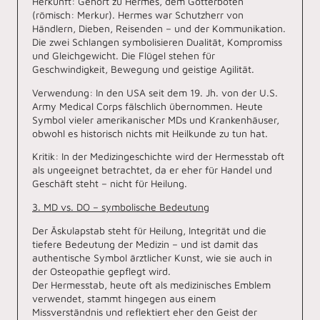
Herkunft: Gehört zu Hermes, dem Götterboten
(römisch: Merkur). Hermes war Schutzherr von
Händlern, Dieben, Reisenden – und der Kommunikation.
Die zwei Schlangen symbolisieren Dualität, Kompromiss
und Gleichgewicht. Die Flügel stehen für
Geschwindigkeit, Bewegung und geistige Agilität.
Verwendung: In den USA seit dem 19. Jh. von der U.S.
Army Medical Corps fälschlich übernommen. Heute
Symbol vieler amerikanischer MDs und Krankenhäuser,
obwohl es historisch nichts mit Heilkunde zu tun hat.
Kritik: In der Medizingeschichte wird der Hermesstab oft
als ungeeignet betrachtet, da er eher für Handel und
Geschäft steht – nicht für Heilung.
3. MD vs. DO – symbolische Bedeutung
Der Äskulapstab steht für Heilung, Integrität und die
tiefere Bedeutung der Medizin – und ist damit das
authentische Symbol ärztlicher Kunst, wie sie auch in
der Osteopathie gepflegt wird.
Der Hermesstab, heute oft als medizinisches Emblem
verwendet, stammt hingegen aus einem
Missverständnis und reflektiert eher den Geist der