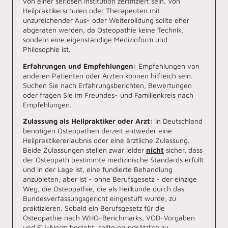
von einer seriösen Institution zertifiziert sein. Von
Heilpraktikerschulen oder Therapeuten mit
unzureichender Aus- oder Weiterbildung sollte eher
abgeraten werden, da Osteopathie keine Technik,
sondern eine eigenständige Medizinform und
Philosophie ist.
Erfahrungen und Empfehlungen:
Empfehlungen von
anderen Patienten oder Ärzten können hilfreich sein.
Suchen Sie nach Erfahrungsberichten, Bewertungen
oder fragen Sie im Freundes- und Familienkreis nach
Empfehlungen.
Zulassung als Heilpraktiker oder Arzt:
In Deutschland
benötigen Osteopathen derzeit entweder eine
Heilpraktikererlaubnis oder eine ärztliche Zulassung.
Beide Zulassungen stellen zwar leider
nicht
sicher, dass
der Osteopath bestimmte medizinische Standards erfüllt
und in der Lage ist, eine fundierte Behandlung
anzubieten, aber ist - ohne Berufsgesetz - der einzige
Weg, die Osteopathie, die als Heilkunde durch das
Bundesverfassungsgericht eingestuft wurde, zu
praktizieren. Sobald ein Berufsgesetz für die
Osteopathie nach WHO-Benchmarks, VOD-Vorgaben
und EU-Norm besteht, sollte grundsätzlich zu