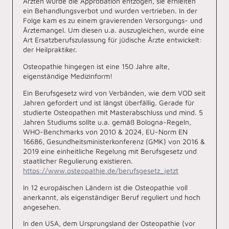
Ärzten wurde die Approbation entzogen, sie erhielten
ein Behandlungsverbot und wurden vertrieben. In der
Folge kam es zu einem gravierenden Versorgungs- und
Ärztemangel. Um diesen u.a. auszugleichen, wurde eine
Art Ersatzberufszulassung für jüdische Ärzte entwickelt:
der Heilpraktiker.
Osteopathie hingegen ist eine 150 Jahre alte,
eigenständige Medizinform!
Ein Berufsgesetz wird von Verbänden, wie dem VOD seit
Jahren gefordert und ist längst überfällig. Gerade für
studierte Osteopathen mit Masterabschluss und mind. 5
Jahren Studiums sollte u.a. gemäß Bologna-Regeln,
WHO-Benchmarks von 2010 & 2024, EU-Norm EN
16686, Gesundheitsministerkonferenz (GMK) von 2016 &
2019 eine einheitliche Regelung mit Berufsgesetz und
staatlicher Regulierung existieren.
https://www.osteopathie.de/berufsgesetz_jetzt
In 12 europäischen Ländern ist die Osteopathie voll
anerkannt, als eigenständiger Beruf reguliert und hoch
angesehen.
In den USA, dem Ursprungsland der Osteopathie (vor