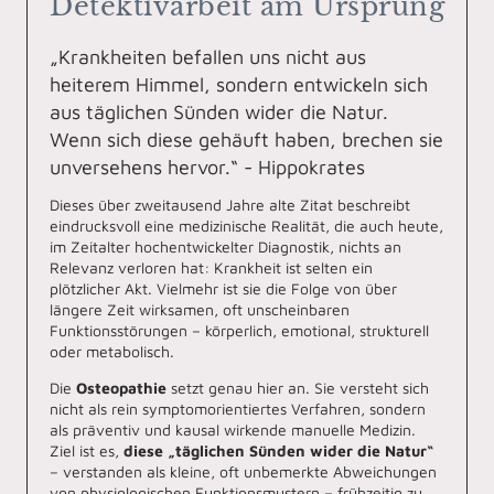
Detektivarbeit am Ursprung
„Krankheiten befallen uns nicht aus
heiterem Himmel, sondern entwickeln sich
aus täglichen Sünden wider die Natur.
Wenn sich diese gehäuft haben, brechen sie
unversehens hervor.“ - Hippokrates
Dieses über zweitausend Jahre alte Zitat beschreibt
eindrucksvoll eine medizinische Realität, die auch heute,
im Zeitalter hochentwickelter Diagnostik, nichts an
Relevanz verloren hat: Krankheit ist selten ein
plötzlicher Akt. Vielmehr ist sie die Folge von über
längere Zeit wirksamen, oft unscheinbaren
Funktionsstörungen – körperlich, emotional, strukturell
oder metabolisch.
Die
Osteopathie
setzt genau hier an. Sie versteht sich
nicht als rein symptomorientiertes Verfahren, sondern
als präventiv und kausal wirkende manuelle Medizin.
Ziel ist es,
diese „täglichen Sünden wider die Natur“
– verstanden als kleine, oft unbemerkte Abweichungen
von physiologischen Funktionsmustern – frühzeitig zu